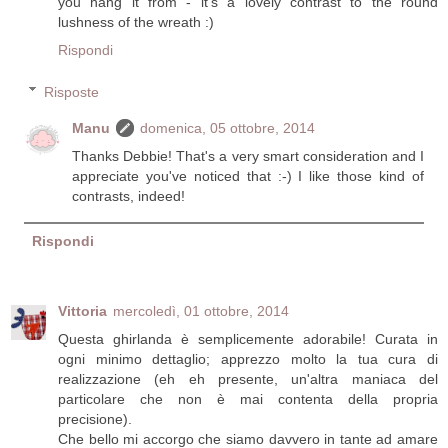
you hang it from - it's a lovely contrast to the round
lushness of the wreath :)
Rispondi
Risposte
Manu
domenica, 05 ottobre, 2014
Thanks Debbie! That's a very smart consideration and I
appreciate you've noticed that :-) I like those kind of
contrasts, indeed!
Rispondi
Vittoria
mercoledì, 01 ottobre, 2014
Questa ghirlanda è semplicemente adorabile! Curata in
ogni minimo dettaglio; apprezzo molto la tua cura di
realizzazione (eh eh presente, un'altra maniaca del
particolare che non è mai contenta della propria
precisione).
Che bello mi accorgo che siamo davvero in tante ad amare