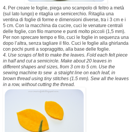
4. Per creare le foglie, piega uno scampolo di feltro a metà
(sul lato lungo) e ritaglia un semicerchio. Ritaglia una
ventina di foglie di forme e dimensioni diverse, tra i 3 cm e i
5 cm. Con la macchina da cucire, cuci le venature centrali
delle foglie, con filo marrone e punti molto piccoli (1,5 mm).
Per non sprecare tempo e filo, cuci le foglie in sequenza una
dopo l’altra, senza tagliare il filo. Cuci le foglie alla ghirlanda
con pochi punti a sopraggitto, alla base delle foglie.
4. Use scraps of felt to make the leaves. Fold each felt piece
in half and cut a semicircle. Make about 20 leaves in
different shapes and sizes, from 3 cm to 5 cm. Use the
sewing machine to sew a straight line on each leaf, in
brown thread using tiny stitches (1.5 mm). Sew all the leaves
in a row, without cutting the thread.