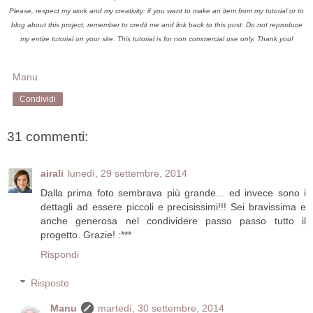
Please, respect my work and my creativity: if you want to make an item from my tutorial or to
blog about this project, remember to credit me and link back to this post. Do not reproduce
my entire tutorial on your site. This tutorial is for non commercial use only. Thank you!
Manu
Condividi
31 commenti:
airali
lunedì, 29 settembre, 2014
Dalla prima foto sembrava più grande... ed invece sono i
dettagli ad essere piccoli e precisissimi!!! Sei bravissima e
anche generosa nel condividere passo passo tutto il
progetto. Grazie! :***
Rispondi
Risposte
Manu
martedì, 30 settembre, 2014