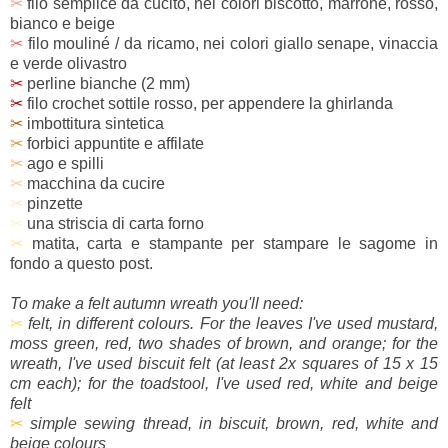
✂
filo semplice da cucito, nei colori biscotto, marrone, rosso,
bianco e beige
✂
filo mouliné / da ricamo, nei colori giallo senape, vinaccia
e verde olivastro
✂
perline bianche (2 mm)
✂
filo crochet sottile rosso, per appendere la ghirlanda
✂
imbottitura sintetica
✂
forbici appuntite e affilate
✂
ago e spilli
✂
macchina da cucire
✂
pinzette
✂
una striscia di carta forno
✂
matita, carta e stampante per stampare le sagome in
fondo a questo post.
To make a felt autumn wreath you'll need:
✂
felt, in different colours. For the leaves I've used mustard,
moss green, red, two shades of brown, and orange; for the
wreath, I've used biscuit felt (at least 2x squares of 15 x 15
cm each); for the toadstool, I've used red, white and beige
felt
✂
simple sewing thread, in biscuit, brown, red, white and
beige colours