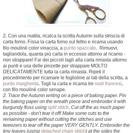
2. Con una matita, ricalca la scritta Autumn sulla striscia di
carta forno. Fissa la carta forno sul feltro e ricama usando
filo mouliné color vinaccia, a
punto spaccato
.
Rimuovi,
tagliandola, quanta più carta in eccesso attorno al ricamo -
non strappare! Fai dei piccoli tagli alla carta rimasta attorno
ai punti e usa delle pinzette per strappare MOLTO
DELICATAMENTE tutta la carta rimasta. Ripeti il
procedimento per ricamare le foglioline ai lati della scritta, a
punto margherita
. Togli la carta e ricama tre
nodi francesi
,
con filo mouliné color senape.
2. Trace the Autumn writing on a piece of baking paper. Pin
the baking paper on the wreath piece and embroider it with
burgundy floss using
split stitch
. Cut off the as much paper
as possible - don't tear it off! Make some cuts to the
remaining paper without cutting the stitches and use
tweezers to tear off the paper VERY GENTLY. Embroider the
tiny leaves (using
detached chain stitch
) at the sides the