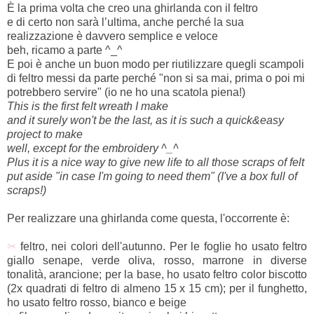
È la prima volta che creo una ghirlanda con il feltro
e di certo non sarà l’ultima, anche perché la sua
realizzazione è davvero semplice e veloce
beh, ricamo a parte ^_^
E poi è anche un buon modo per riutilizzare quegli scampoli
di feltro messi da parte perché
"non si sa mai, prima o poi mi
potrebbero servire" (io ne ho una scatola piena!)
This is the first felt wreath I make
and it surely won't be the last, as it is such a quick&easy
project to make
well, except for the embroidery ^_^
Plus it is a nice way to give new life to all those scraps of felt
put aside "in case I'm going to need them" (I've a box full of
scraps!)
Per realizzare una ghirlanda come questa, l'occorrente è:
✂
feltro, nei colori dell'autunno. Per le foglie ho usato feltro
giallo senape, verde oliva, rosso, marrone in diverse
tonalità, arancione; per la base, ho usato feltro color biscotto
(2x quadrati di feltro di almeno 15 x 15 cm); per il funghetto,
ho usato feltro rosso, bianco e beige