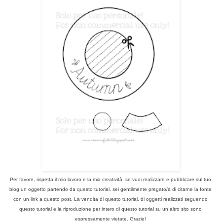
Per favore, rispetta il mio lavoro e la mia creatività: se vuoi realizzare e pubblicare sul tuo
blog un oggetto partendo da questo tutorial, sei gentilmente pregato/a di citarne la fonte
con un link a questo post. La vendita di questo tutorial, di oggetti realizzati seguendo
questo tutorial e la riproduzione per intero di questo tutorial su un altro sito sono
espressamente vietate. Grazie!