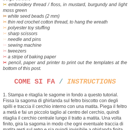
✂
embroidery thread / floss, in mustard, burgundy and light
moss green
✂
white seed beads (2 mm)
✂
thin red crochet cotton thread, to hang the wreath
✂
polyester toy stuffing
✂
sharp scissors
✂
needle and pins
✂
sewing machine
✂
tweezers
✂
a stripe of baking paper
✂
pencil, paper and printer to print out the templates at the
bottom of this post.
COME SI FA
/
INSTRUCTIONS
1. Stampa e ritaglia le sagome in fondo a questo tutorial.
Fissa la sagoma di ghirlanda sul feltro biscotto con degli
spilli e traccia il cerchio interno con una matita. Piega il feltro
a metà e fai un piccolo taglio al centro del cerchio, quindi
ritaglia il cerchio centrale lungo il tratto a matita. Una volta
finito, gira la sagoma in modo che ogni eventuale traccia di
matita resti sul retro e sia quindi invisibile a ghirlanda finita.